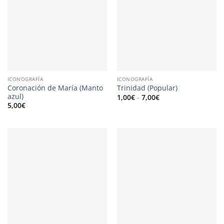
ICONOGRAFÍA
ICONOGRAFÍA
Coronación de María (Manto
Trinidad (Popular)
azul)
Rango
1,00
€
-
7,00
€
de
5,00
€
precios:
desde
1,00€
hasta
7,00€