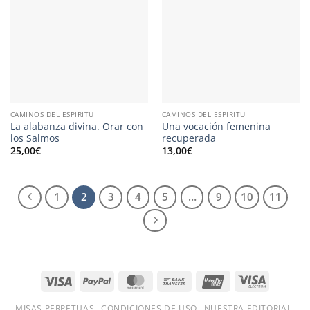
CAMINOS DEL ESPIRITU
CAMINOS DEL ESPIRITU
La alabanza divina. Orar con
Una vocación femenina
los Salmos
recuperada
25,00
€
13,00
€
1
2
3
4
5
…
9
10
11
Visa
PayPal
MasterCard
Bank
UnionPay
Visa
Transfer
Electron
MISAS PERPETUAS
CONDICIONES DE USO
NUESTRA EDITORIAL