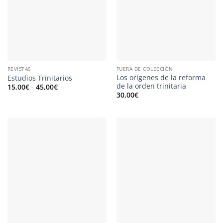
REVISTAS
FUERA DE COLECCIÓN
Los orígenes de la reforma
Estudios Trinitarios
de la orden trinitaria
Rango
15,00
€
-
45,00
€
de
30,00
€
precios:
desde
15,00€
hasta
45,00€