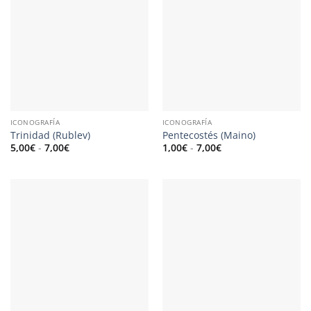
ICONOGRAFÍA
ICONOGRAFÍA
Trinidad (Rublev)
Pentecostés (Maino)
Rango
Rango
5,00
€
-
7,00
€
1,00
€
-
7,00
€
de
de
precios:
precios:
desde
desde
5,00€
1,00€
hasta
hasta
7,00€
7,00€