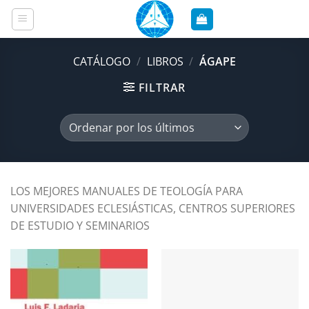
Saltar
al
contenido
CATÁLOGO
/
LIBROS
/
ÁGAPE
FILTRAR
LOS MEJORES MANUALES DE TEOLOGÍA PARA
UNIVERSIDADES ECLESIÁSTICAS, CENTROS SUPERIORES
DE ESTUDIO Y SEMINARIOS