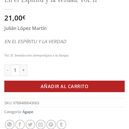
En el Espíritu y la verdad. Vol. II
21,00
€
Julián López Martín
EN EL ESPÍRITU Y LA VERDAD
Vol. II: Introducción antropológica a la liturgia
En el Espíritu y la verdad. Vol. II cantidad
AÑADIR AL CARRITO
SKU:
9788488643063
Categoría:
Ágape