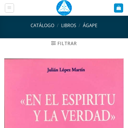
Saltar
al
contenido
CATÁLOGO
/
LIBROS
/
ÁGAPE
FILTRAR