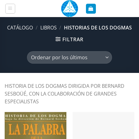
Saltar
al
contenido
CATÁLOGO
/
LIBROS
/
HISTORIAS DE LOS DOGMAS
FILTRAR
HISTORIA DE LOS DOGMAS DIRIGIDA POR BERNARD
SESBOÜÉ, CON LA COLABORACIÓN DE GRANDES
ESPECIALISTAS