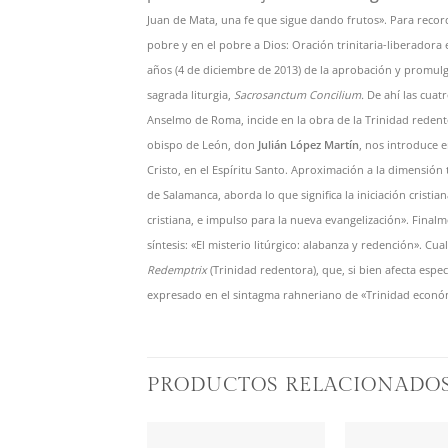
Juan de Mata, una fe que sigue dando frutos». Para recor
pobre y en el pobre a Dios: Oración trinitaria-liberadora 
años (4 de diciembre de 2013) de la aprobación y promulga
sagrada liturgia,
Sacrosanctum Concilium.
De ahí las cuat
Anselmo de Roma, incide en la obra de la Trinidad redentora
obispo de León, don
Julián López Martín
, nos introduce 
Cristo, en el Espíritu Santo. Aproximación a la dimensión 
de Salamanca, aborda lo que significa la iniciación cristian
cristiana, e impulso para la nueva evangelización». Final
síntesis: «El misterio litúrgico: alabanza y redención». C
Redemptrix
(Trinidad redentora), que, si bien afecta espe
expresado en el sintagma rahneriano de «Trinidad econó
PRODUCTOS RELACIONADO