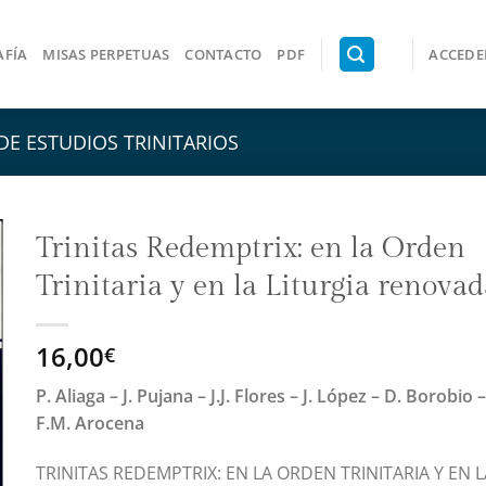
AFÍA
MISAS PERPETUAS
CONTACTO
PDF
ACCEDER
E ESTUDIOS TRINITARIOS
Trinitas Redemptrix: en la Orden
Trinitaria y en la Liturgia renova
16,00
€
P. Aliaga – J. Pujana – J.J. Flores – J. López – D. Borobio –
F.M. Arocena
TRINITAS REDEMPTRIX: EN LA ORDEN TRINITARIA Y EN L