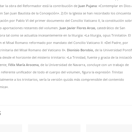
dar la obra del Reformador está la contribución de
Juan Pujana
: «Contemplar en Dios 
en San Juan Bautista de la Concepción». 2) En la Iglesia se han recordado los cincuenta
ción por Pablo VI del primer documento del Concilio Vaticano II, la constitución sobr
ro aportaciones restantes del volumen.
Juan Javier Flores Arcas
, catedrático de San
 tal como se actualiza incesantemente en la liturgia: «La liturgia, opus Trinitatis». El
en el Misal Romano reformado por mandato del Concilio Vaticano II: «Del Padre, por
trinitaria del Misal Romano del Vaticano II».
Dionisio Borobio,
de la Universidad Pontif
a desde el horizonte del misterio trinitario: «La Trinidad, fuente y gracia de la iniciaci
mente,
Félix María Arocena,
de la Universidad de Navarra, concluye con un trabajo de
ual referente unificador de todo el cuerpo del volumen, figura la expresión
Trinitas
cialmente a los trinitarios, sería la versión quizás más comprensible del contenido
mica».
S