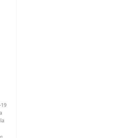
-19
a
la
an