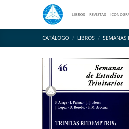
Saltar
al
LIBROS
REVISTAS
ICONOGR
contenido
CATÁLOGO
/
LIBROS
/
SEMANAS D