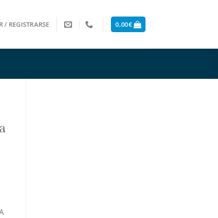
 / REGISTRARSE
0,00
€
da
A