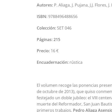
Autores:
P. Aliaga, J. Pujana, J.J. Flores,
ISBN:
9788496488656
Colección:
SET 046
Páginas: 215
Precio:
16 €
Encuadernación:
rústica
El volumen recoge las ponencias present
de octubre de 2013), que quiso conmemo
festejado un doble jubileo: el VIII cente
muerte del Reformador, San Juan Bautis
primeros trabajos.
Pedro Aliaga Asensi