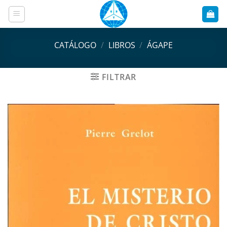
Saltar
al
contenido
CATÁLOGO
/
LIBROS
/
ÁGAPE
FILTRAR