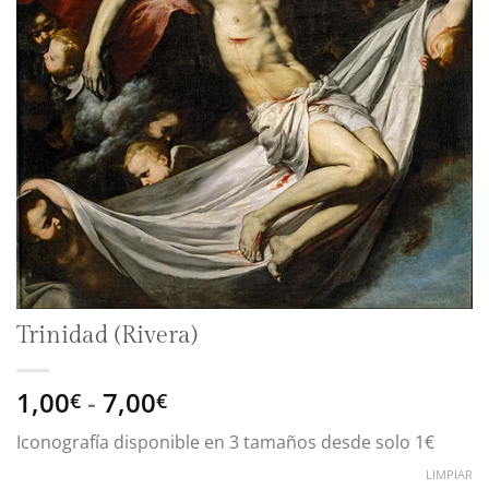
Trinidad (Rivera)
Rango
1,00
-
7,00
€
€
de
Iconografía disponible en 3 tamaños desde solo 1€
precios:
desde
LIMPIAR