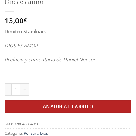
Dios es amor
13,00
€
Dimitru Staniloae.
DIOS ES AMOR
Prefacio y comentario de Daniel Neeser
Dios es amor cantidad
AÑADIR AL CARRITO
SKU:
9788488643162
Categoría:
Pensar a Dios