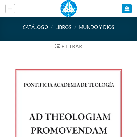
Saltar
al
contenido
CATÁLOGO
/
LIBROS
/
MUNDO Y DIOS
FILTRAR