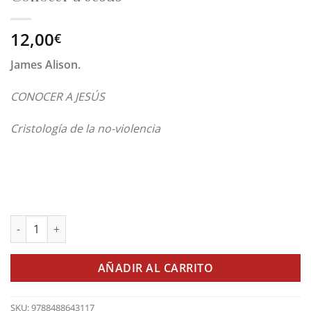
12,00
€
James Alison.
CONOCER A JESÚS
Cristología de la no-violencia
Conocer a Jesús cantidad
AÑADIR AL CARRITO
SKU:
9788488643117